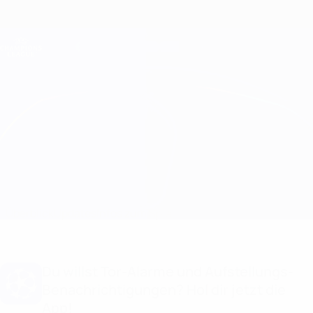
Direkt
zum
Hauptinhalt
Champions League Offiziell
Erhalten
Live-Ergebnisse &amp; Fantasy
UEFA Champions League
B. Dortmund vs Inter Aufstellungen
Überblick
Updates
Infos zum Spiel
Du willst Tor-Alarme und Aufstellungs-
Benachrichtigungen? Hol dir jetzt die
App!