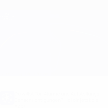
Direkt
zum
Hauptinhalt
Champions League Offiziell
Erhalten
Live-Ergebnisse &amp; Fantasy
UEFA Champions League
Chelsea vs Pafos Aufstellungen
Überblick
Updates
Infos zum Spiel
Du willst Tor-Alarme und Aufstellungs-
Benachrichtigungen? Hol dir jetzt die
App!