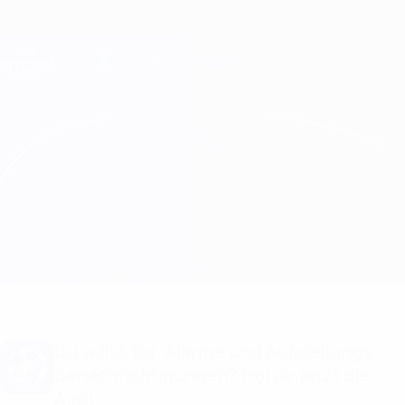
Direkt
zum
Hauptinhalt
Champions League Offiziell
Erhalten
Live-Ergebnisse &amp; Fantasy
UEFA Champions League
Inter vs Arsenal
Überblick
Updates
Infos zum Spiel
Du willst Tor-Alarme und Aufstellungs-
Benachrichtigungen? Hol dir jetzt die
App!