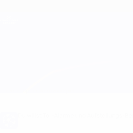
Direkt
zum
Hauptinhalt
Champions League Offiziell
Live-Ergebnisse &amp; Fantasy
UEFA Champions League
Real Madrid vs Man City
Überblick
Updates
Infos zum Spiel
Du willst Tor-Alarme und Aufstellungs-Ben