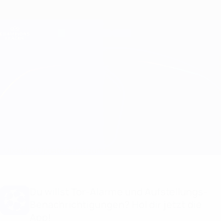
Direkt
zum
Hauptinhalt
Champions League Offiziell
Erhalten
Live-Ergebnisse &amp; Fantasy
UEFA Champions League
Real Madrid vs Man City
Überblick
Updates
Infos zum Spiel
Du willst Tor-Alarme und Aufstellungs-
Benachrichtigungen? Hol dir jetzt die
App!