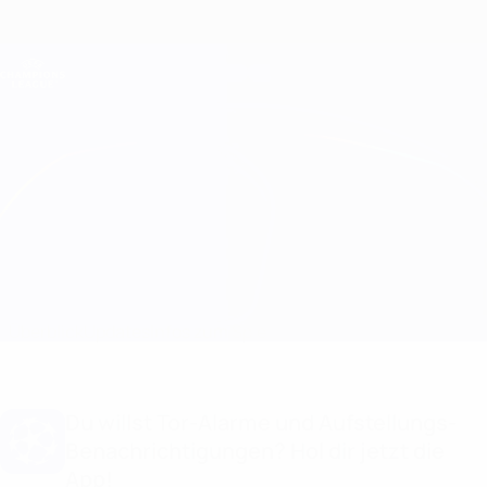
Direkt
zum
Hauptinhalt
Champions League Offiziell
Erhalten
Live-Ergebnisse &amp; Fantasy
UEFA Champions League
Kairat Almaty vs Olympiacos
Überblick
Updates
Infos zum Spiel
Du willst Tor-Alarme und Aufstellungs-
Benachrichtigungen? Hol dir jetzt die
App!