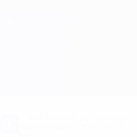
Direkt
zum
Hauptinhalt
Champions League Offiziell
Erhalten
Live-Ergebnisse &amp; Fantasy
UEFA Champions League
Liverpool vs PSV
Überblick
Updates
Infos zum Spiel
Du willst Tor-Alarme und Aufstellungs-
Benachrichtigungen? Hol dir jetzt die
App!