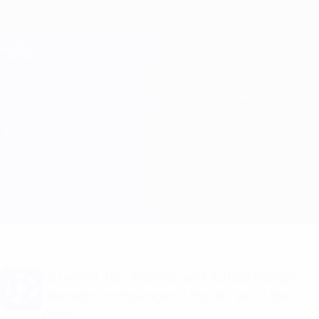
Direkt
zum
Hauptinhalt
Champions League Offiziell
Erhalten
Live-Ergebnisse &amp; Fantasy
UEFA Champions League
Bodø/Glimt vs Juventus
Überblick
Updates
Infos zum Spiel
Du willst Tor-Alarme und Aufstellungs-
Benachrichtigungen? Hol dir jetzt die
App!