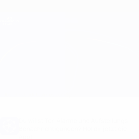
Direkt
zum
Hauptinhalt
Champions League Offiziell
Erhalten
Live-Ergebnisse &amp; Fantasy
UEFA Champions League
Newcastle vs Athletic Club
Überblick
Updates
Infos zum Spiel
Du willst Tor-Alarme und Aufstellungs-
Benachrichtigungen? Hol dir jetzt die
App!