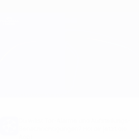
Direkt
zum
Hauptinhalt
Champions League Offiziell
Erhalten
Live-Ergebnisse &amp; Fantasy
UEFA Champions League
Qarabağ vs Chelsea
Überblick
Updates
Infos zum Spiel
Du willst Tor-Alarme und Aufstellungs-
Benachrichtigungen? Hol dir jetzt die
App!