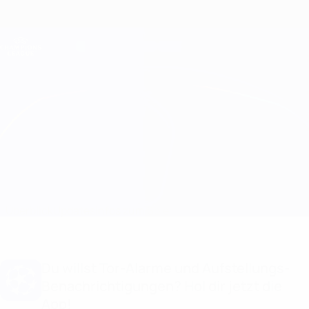
Direkt
zum
Hauptinhalt
Champions League Offiziell
Erhalten
Live-Ergebnisse &amp; Fantasy
UEFA Champions League
Tottenham vs Copenhagen
Überblick
Updates
Infos zum Spiel
Du willst Tor-Alarme und Aufstellungs-
Benachrichtigungen? Hol dir jetzt die
App!