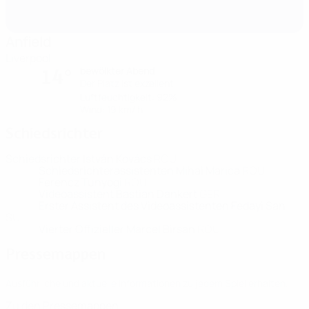
Anfield
Liverpool
bewölkter Abend
14°
Der Platz ist exzellent
Luftfeuchtigkeit: 92%
Wind: 19 km/ h
Schiedsrichter
Schiedsrichter
István Kovács
ROU
Schiedsrichterassistenten
Mihai Marica
ROU
Ferencz Tunyogi
ROU
Videoassistent
Bastian Dankert
GER
Erster Assistent des Videoassistenten
Fedayi San
SUI
Vierter Offizieller
Marcel Birsan
ROU
Pressemappen
Ausführliche und aktuelle Informationen zu jedem Spiel erhalten.
Zu den Pressemappen