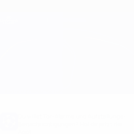
Direkt
zum
Hauptinhalt
Champions League Offiziell
Erhalten
Live-Ergebnisse &amp; Fantasy
UEFA Champions League
Liverpool vs Real Madrid Infos zum Spiel
Überblick
Updates
Infos zum Spiel
Du willst Tor-Alarme und Aufstellungs-
Benachrichtigungen? Hol dir jetzt die
App!