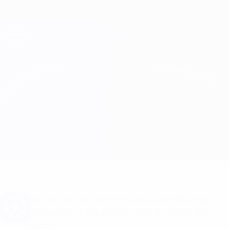
Direkt
zum
Hauptinhalt
Champions League Offiziell
Erhalten
Live-Ergebnisse &amp; Fantasy
UEFA Champions League
Bayern München vs Club Brugge
Überblick
Updates
Infos zum Spiel
Du willst Tor-Alarme und Aufstellungs-
Benachrichtigungen? Hol dir jetzt die
App!