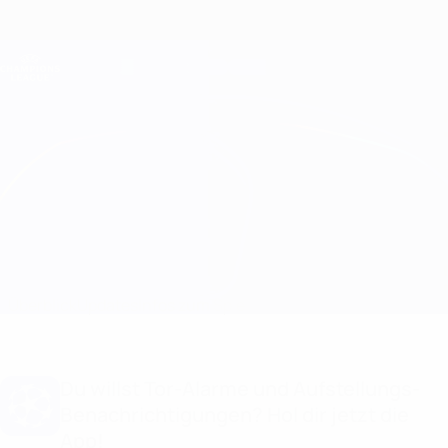
Direkt
zum
Hauptinhalt
Champions League Offiziell
Erhalten
Live-Ergebnisse &amp; Fantasy
UEFA Champions League
Monaco vs Tottenham
Überblick
Updates
Infos zum Spiel
Du willst Tor-Alarme und Aufstellungs-
Benachrichtigungen? Hol dir jetzt die
App!