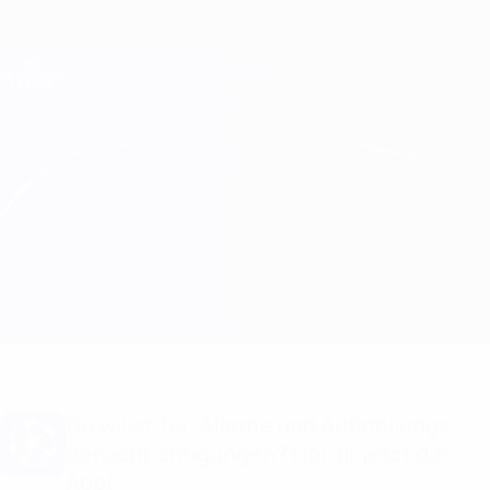
Direkt
zum
Hauptinhalt
Champions League Offiziell
Erhalten
Live-Ergebnisse &amp; Fantasy
UEFA Champions League
Sporting CP vs Marseille
Überblick
Updates
Infos zum Spiel
Du willst Tor-Alarme und Aufstellungs-
Benachrichtigungen? Hol dir jetzt die
App!