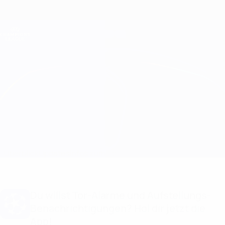
Direkt
zum
Hauptinhalt
Champions League Offiziell
Erhalten
Live-Ergebnisse &amp; Fantasy
UEFA Champions League
Qarabağ vs Copenhagen
Überblick
Updates
Infos zum Spiel
Du willst Tor-Alarme und Aufstellungs-
Benachrichtigungen? Hol dir jetzt die
App!