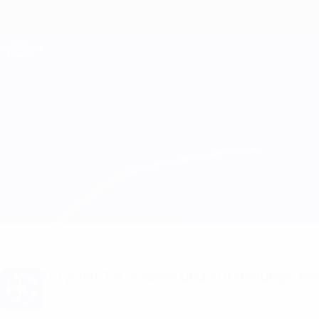
Direkt
zum
Hauptinhalt
Champions League Offiziell
Live-Ergebnisse &amp; Fantasy
UEFA Champions League
Napoli vs Sporting CP
Überblick
Updates
Infos zum Spiel
Du willst Tor-Alarme und Aufstellungs-Ben