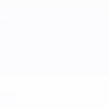
Direkt
zum
Hauptinhalt
Champions League Offiziell
Live-Ergebnisse &amp; Fantasy
UEFA Champions League
Villarreal vs Juventus
Überblick
Updates
Infos zum Spiel
Du willst Tor-Alarme und Aufstellungs-Ben