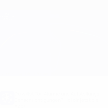
Direkt
zum
Hauptinhalt
Champions League Offiziell
Erhalten
Live-Ergebnisse &amp; Fantasy
UEFA Champions League
Club Brugge vs Monaco
Überblick
Updates
Infos zum Spiel
Du willst Tor-Alarme und Aufstellungs-
Benachrichtigungen? Hol dir jetzt die
App!