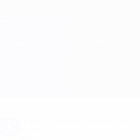
Direkt
zum
Hauptinhalt
Champions League Offiziell
Erhalten
Live-Ergebnisse &amp; Fantasy
UEFA Champions League
Club Brugge vs Monaco
Überblick
Updates
Infos zum Spiel
Du willst Tor-Alarme und Aufstellungs-
Benachrichtigungen? Hol dir jetzt die
App!