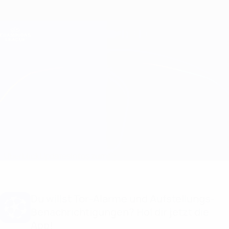
Direkt
zum
Hauptinhalt
Champions League Offiziell
Erhalten
Live-Ergebnisse &amp; Fantasy
UEFA Champions League
Liverpool vs Atleti
Überblick
Updates
Infos zum Spiel
Du willst Tor-Alarme und Aufstellungs-
Benachrichtigungen? Hol dir jetzt die
App!