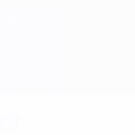
Direkt
zum
Hauptinhalt
Champions League Offiziell
Erhalten
Live-Ergebnisse &amp; Fantasy
UEFA Champions League
Pafos vs Crvena Zvezda Infos zum Spiel
Überblick
Updates
Infos zum Spiel
Du willst Tor-Alarme und Aufstellungs-
Benachrichtigungen? Hol dir jetzt die
App!