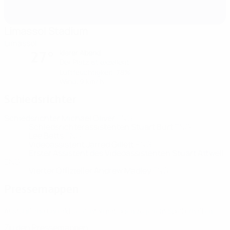
Limassol Stadium
Limassol
klarer Abend
27°
Der Platz ist exzellent
Luftfeuchtigkeit: 78%
Wind: 9 km/ h
Schiedsrichter
Schiedsrichter
Michael Oliver
ENG
Schiedsrichterassistenten
Stuart Burt
ENG
Lee Betts
ENG
Videoassistent
Jarred Gillett
ENG
Erster Assistent des Videoassistenten
Stuart Attwell
ENG
Vierter Offizieller
Andrew Madley
ENG
Pressemappen
Ausführliche und aktuelle Informationen zu jedem Spiel erhalten.
Zu den Pressemappen