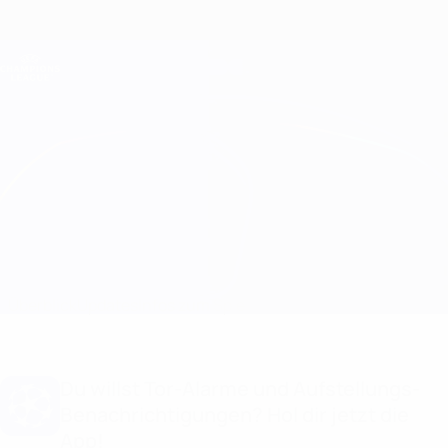
Direkt
zum
Hauptinhalt
Champions League Offiziell
Erhalten
Live-Ergebnisse &amp; Fantasy
UEFA Champions League
Fenerbahçe vs Benfica
Überblick
Updates
Infos zum Spiel
Du willst Tor-Alarme und Aufstellungs-
Benachrichtigungen? Hol dir jetzt die
App!