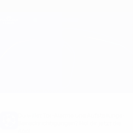
Direkt
zum
Hauptinhalt
Champions League Offiziell
Erhalten
Live-Ergebnisse &amp; Fantasy
UEFA Champions League
Feyenoord vs Fenerbahçe Aufstellungen
Überblick
Updates
Infos zum Spiel
Du willst Tor-Alarme und Aufstellungs-
Benachrichtigungen? Hol dir jetzt die
App!