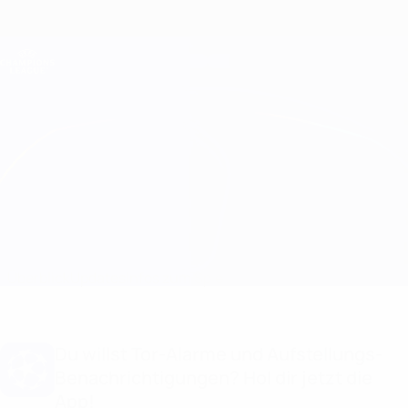
Direkt
zum
Hauptinhalt
Champions League Offiziell
Erhalten
Live-Ergebnisse &amp; Fantasy
UEFA Champions League
FCSB vs Shkëndija
Überblick
Updates
Infos zum Spiel
Du willst Tor-Alarme und Aufstellungs-
Benachrichtigungen? Hol dir jetzt die
App!