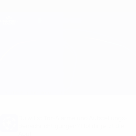
Direkt
zum
Hauptinhalt
Champions League Offiziell
Erhalten
Live-Ergebnisse &amp; Fantasy
UEFA Champions League
Žalgiris vs Hamrun Spartans
Überblick
Updates
Infos zum Spiel
Du willst Tor-Alarme und Aufstellungs-
Benachrichtigungen? Hol dir jetzt die
App!