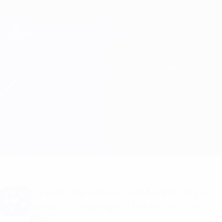
Direkt
zum
Hauptinhalt
Champions League Offiziell
Erhalten
Live-Ergebnisse &amp; Fantasy
UEFA Champions League
B. Dortmund vs Lille
Überblick
Updates
Infos zum Spiel
Du willst Tor-Alarme und Aufstellungs-
Benachrichtigungen? Hol dir jetzt die
App!