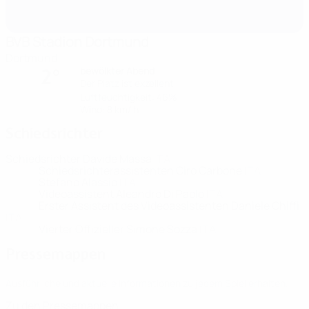
BVB Stadion Dortmund
Dortmund
bewölkter Abend
2°
Der Platz ist exzellent
Luftfeuchtigkeit: 46%
Wind: 8 km/ h
Schiedsrichter
Schiedsrichter
Davide Massa
ITA
Schiedsrichterassistenten
Ciro Carbone
ITA
Stefano Alassio
ITA
Videoassistent
Aleandro Di Paolo
ITA
Erster Assistent des Videoassistenten
Daniele Chiffi
ITA
Vierter Offizieller
Simone Sozza
ITA
Pressemappen
Ausführliche und aktuelle Informationen zu jedem Spiel erhalten.
Zu den Pressemappen