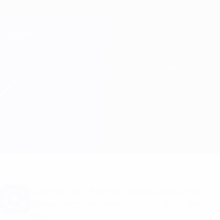
Direkt
zum
Hauptinhalt
Champions League Offiziell
Erhalten
Live-Ergebnisse &amp; Fantasy
UEFA Champions League
B. Dortmund vs Sporting CP Infos zum Spiel
Überblick
Updates
Infos zum Spiel
Du willst Tor-Alarme und Aufstellungs-
Benachrichtigungen? Hol dir jetzt die
App!