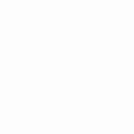
Direkt
zum
Hauptinhalt
Champions League Offiziell
Erhalten
Live-Ergebnisse &amp; Fantasy
UEFA Champions League
Barcelona vs Atalanta Infos zum Spiel
Überblick
Updates
Infos zum Spiel
Du willst Tor-Alarme und Aufstellungs-
Benachrichtigungen? Hol dir jetzt die
App!