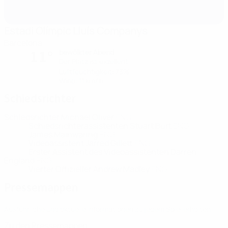
Estadi Olímpic Lluís Companys
Barcelona
bewölkter Abend
11°
Der Platz ist exzellent
Luftfeuchtigkeit: 73%
Wind: 11 km/ h
Schiedsrichter
Schiedsrichter
Michael Oliver
ENG
Schiedsrichterassistenten
Stuart Burt
ENG
James Mainwaring
ENG
Videoassistent
Jarred Gillett
ENG
Erster Assistent des Videoassistenten
Darren
England
ENG
Vierter Offizieller
Andrew Madley
ENG
Pressemappen
Ausführliche und aktuelle Informationen zu jedem Spiel erhalten.
Zu den Pressemappen