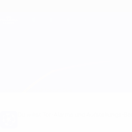
Direkt
zum
Hauptinhalt
Champions League Offiziell
Live-Ergebnisse &amp; Fantasy
UEFA Champions League
Celtic vs Young Boys
Überblick
Updates
Infos zum Spiel
Du willst Tor-Alarme und Aufstellungs-Ben