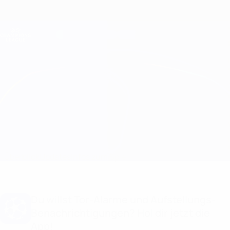
Direkt
zum
Hauptinhalt
Champions League Offiziell
Erhalten
Live-Ergebnisse &amp; Fantasy
UEFA Champions League
PSV vs Liverpool
Überblick
Updates
Infos zum Spiel
Du willst Tor-Alarme und Aufstellungs-
Benachrichtigungen? Hol dir jetzt die
App!