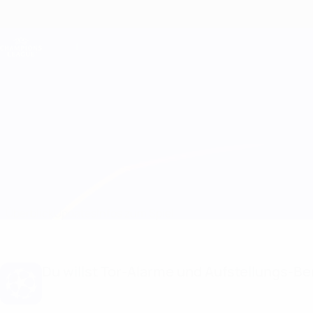
Direkt
zum
Hauptinhalt
Champions League Offiziell
Live-Ergebnisse &amp; Fantasy
UEFA Champions League
Leipzig vs Sporting CP
Überblick
Updates
Infos zum Spiel
Du willst Tor-Alarme und Aufstellungs-Ben