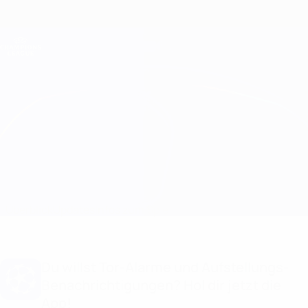
Direkt
zum
Hauptinhalt
Champions League Offiziell
Erhalten
Live-Ergebnisse &amp; Fantasy
UEFA Champions League
Sparta Praha vs Salzburg
Überblick
Updates
Infos zum Spiel
Du willst Tor-Alarme und Aufstellungs-
Benachrichtigungen? Hol dir jetzt die
App!