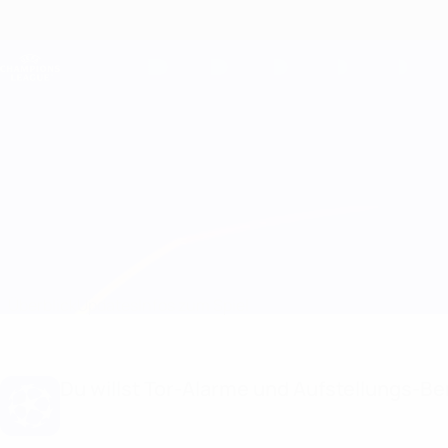
Direkt
zum
Hauptinhalt
Champions League Offiziell
Live-Ergebnisse &amp; Fantasy
UEFA Champions League
Juventus vs PSV
Überblick
Updates
Infos zum Spiel
Du willst Tor-Alarme und Aufstellungs-Ben