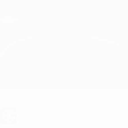
Direkt
zum
Hauptinhalt
Champions League Offiziell
Erhalten
Live-Ergebnisse &amp; Fantasy
UEFA Champions League
Club Brugge vs B. Dortmund Aufstellungen
Überblick
Updates
Infos zum Spiel
Du willst Tor-Alarme und Aufstellungs-
Benachrichtigungen? Hol dir jetzt die
App!