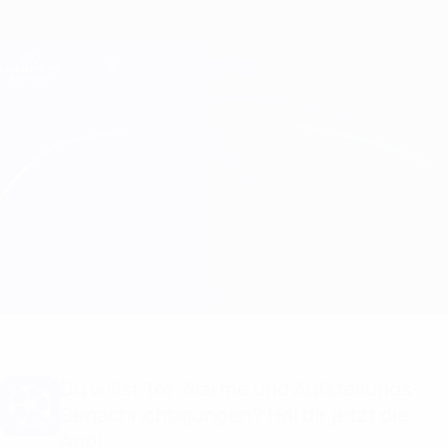
Direkt
zum
Hauptinhalt
Champions League Offiziell
Erhalten
Live-Ergebnisse &amp; Fantasy
UEFA Champions League
GNK Dinamo vs Celtic
Überblick
Updates
Infos zum Spiel
Du willst Tor-Alarme und Aufstellungs-
Benachrichtigungen? Hol dir jetzt die
App!