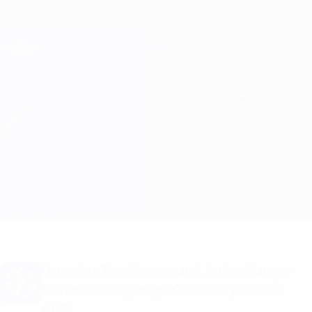
Direkt
zum
Hauptinhalt
Champions League Offiziell
Erhalten
Live-Ergebnisse &amp; Fantasy
UEFA Champions League
Sturm Graz vs Girona
Überblick
Updates
Infos zum Spiel
Du willst Tor-Alarme und Aufstellungs-
Benachrichtigungen? Hol dir jetzt die
App!