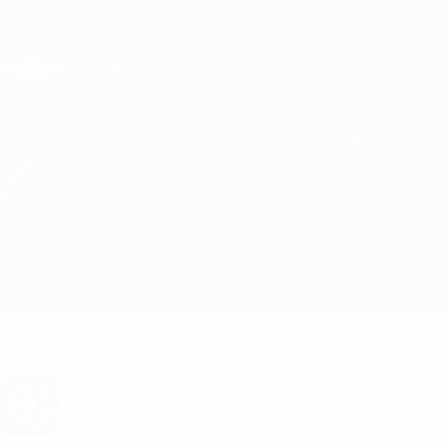
Direkt
zum
Hauptinhalt
Champions League Offiziell
Erhalten
Live-Ergebnisse &amp; Fantasy
UEFA Champions League
Aston Villa vs Juventus
Überblick
Updates
Infos zum Spiel
Du willst Tor-Alarme und Aufstellungs-
Benachrichtigungen? Hol dir jetzt die
App!