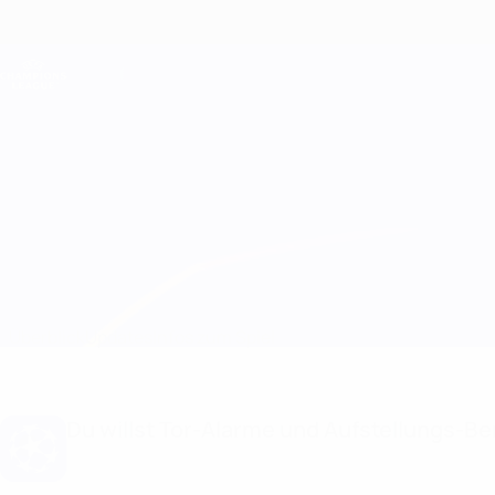
Direkt
zum
Hauptinhalt
Champions League Offiziell
Live-Ergebnisse &amp; Fantasy
UEFA Champions League
Monaco vs Benfica
Überblick
Updates
Infos zum Spiel
Du willst Tor-Alarme und Aufstellungs-Ben