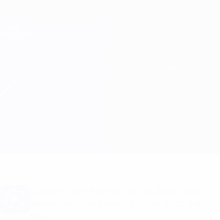
Direkt
zum
Hauptinhalt
Champions League Offiziell
Erhalten
Live-Ergebnisse &amp; Fantasy
UEFA Champions League
Stuttgart vs Atalanta
Überblick
Updates
Infos zum Spiel
Du willst Tor-Alarme und Aufstellungs-
Benachrichtigungen? Hol dir jetzt die
App!