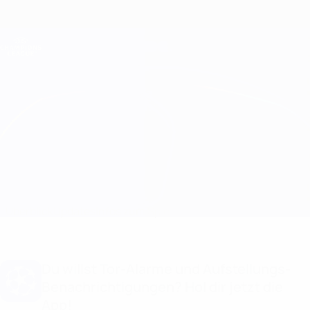
Direkt
zum
Hauptinhalt
Champions League Offiziell
Erhalten
Live-Ergebnisse &amp; Fantasy
UEFA Champions League
Sturm Graz vs Sporting CP
Überblick
Updates
Infos zum Spiel
Du willst Tor-Alarme und Aufstellungs-
Benachrichtigungen? Hol dir jetzt die
App!