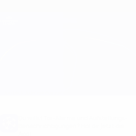
Direkt
zum
Hauptinhalt
Champions League Offiziell
Erhalten
Live-Ergebnisse &amp; Fantasy
UEFA Champions League
Arsenal vs Paris
Überblick
Updates
Infos zum Spiel
Du willst Tor-Alarme und Aufstellungs-
Benachrichtigungen? Hol dir jetzt die
App!