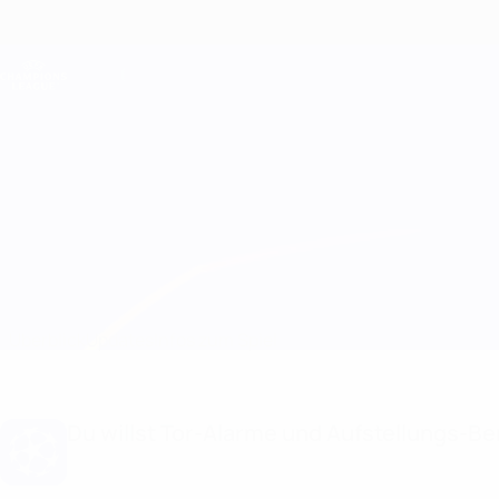
Direkt
zum
Hauptinhalt
Champions League Offiziell
Live-Ergebnisse &amp; Fantasy
UEFA Champions League
Jagiellonia vs Panevėžys Infos zum Spiel
Überblick
Updates
Infos zum Spiel
Du willst Tor-Alarme und Aufstellungs-Ben