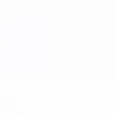
Direkt
zum
Hauptinhalt
Champions League Offiziell
Erhalten
Live-Ergebnisse &amp; Fantasy
UEFA Champions League
FCSB vs M. Tel-Aviv Infos zum Spiel
Überblick
Updates
Infos zum Spiel
Du willst Tor-Alarme und Aufstellungs-
Benachrichtigungen? Hol dir jetzt die
App!