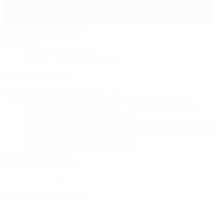
Stadionul Steaua
Bukarest
klarer Abend
32°
Der Platz ist exzellent
Schiedsrichter
Schiedsrichter
Gergo Bogár
HUN
Schiedsrichterassistenten
Theodoros Georgiou
HUN
Balázs Szalai
HUN
Videoassistent
Tamás Bognár
HUN
Erster Assistent des Videoassistenten
Ferenc Karakó
HUN
Vierter Offizieller
Csaba Pintér
HUN
Pressemappen
Ausführliche und aktuelle Informationen zu jedem Spiel erhalten.
Zu den Pressemappen