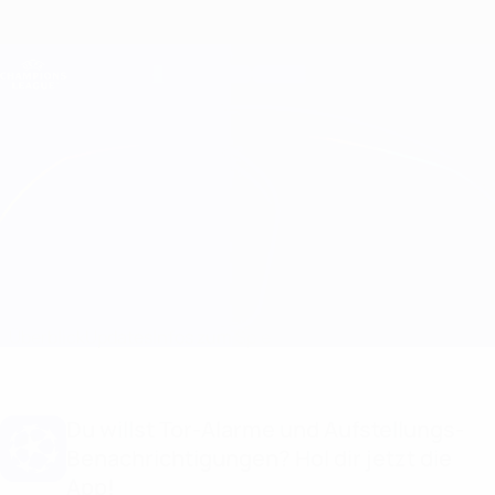
Direkt
zum
Hauptinhalt
Champions League Offiziell
Erhalten
Live-Ergebnisse &amp; Fantasy
UEFA Champions League
Flora Tallinn vs Celje
Überblick
Updates
Infos zum Spiel
Du willst Tor-Alarme und Aufstellungs-
Benachrichtigungen? Hol dir jetzt die
App!