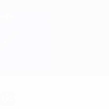
Direkt
zum
Hauptinhalt
Champions League Offiziell
Erhalten
Live-Ergebnisse &amp; Fantasy
UEFA Champions League
S. Bratislava vs Struga Aufstellungen
Überblick
Updates
Infos zum Spiel
Du willst Tor-Alarme und Aufstellungs-
Benachrichtigungen? Hol dir jetzt die
App!