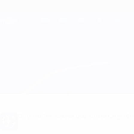
Direkt
zum
Hauptinhalt
Champions League Offiziell
Live-Ergebnisse &amp; Fantasy
UEFA Champions League
Real Madrid vs Man City
Überblick
Updates
Infos zum Spiel
Du willst Tor-Alarme und Aufstellungs-Ben