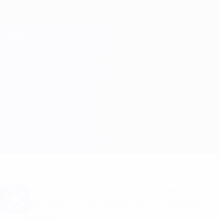
Direkt
zum
Hauptinhalt
Champions League Offiziell
Erhalten
Live-Ergebnisse &amp; Fantasy
UEFA Champions League
Arsenal vs Bayern München
Überblick
Updates
Infos zum Spiel
Du willst Tor-Alarme und Aufstellungs-
Benachrichtigungen? Hol dir jetzt die
App!