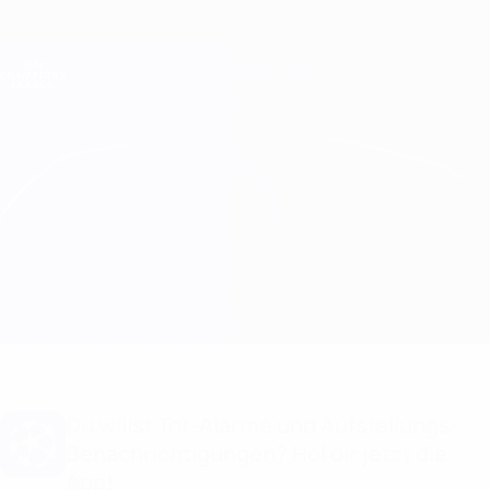
Direkt
zum
Hauptinhalt
Champions League Offiziell
Erhalten
Live-Ergebnisse &amp; Fantasy
UEFA Champions League
Bayern München vs Lazio
Überblick
Updates
Infos zum Spiel
Du willst Tor-Alarme und Aufstellungs-
Benachrichtigungen? Hol dir jetzt die
App!