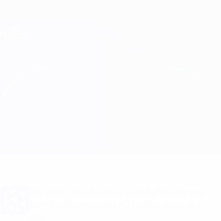
Direkt
zum
Hauptinhalt
Champions League Offiziell
Erhalten
Live-Ergebnisse &amp; Fantasy
UEFA Champions League
Union Berlin vs Real Madrid Aufstellungen
Überblick
Updates
Infos zum Spiel
Du willst Tor-Alarme und Aufstellungs-
Benachrichtigungen? Hol dir jetzt die
App!